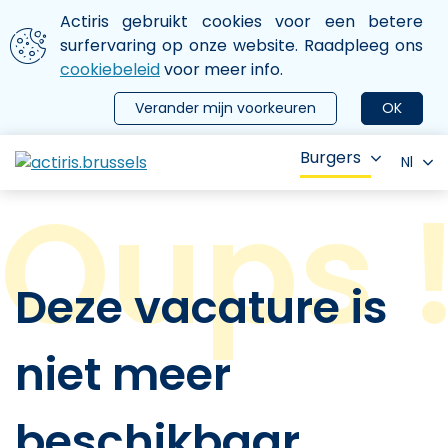
Aller au contenu principal
We gebruiken cookies
Actiris gebruikt cookies voor een betere
ermer le menu
surfervaring op onze website. Raadpleeg ons
cookiebeleid
voor meer info.
Verander mijn voorkeuren
OK
Burgers
Nl
Deze vacature is
niet meer
beschikbaar.