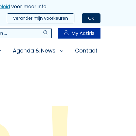
leid
voor meer info.
Verander mijn voorkeuren
OK
Zoeken
My Actiris
n
Agenda & News
Contact