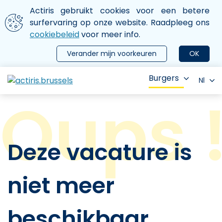
Aller au contenu principal
We gebruiken cookies
Actiris gebruikt cookies voor een betere
ermer le menu
surfervaring op onze website. Raadpleeg ons
cookiebeleid
voor meer info.
Verander mijn voorkeuren
OK
Burgers
Nl
Deze vacature is
niet meer
beschikbaar.