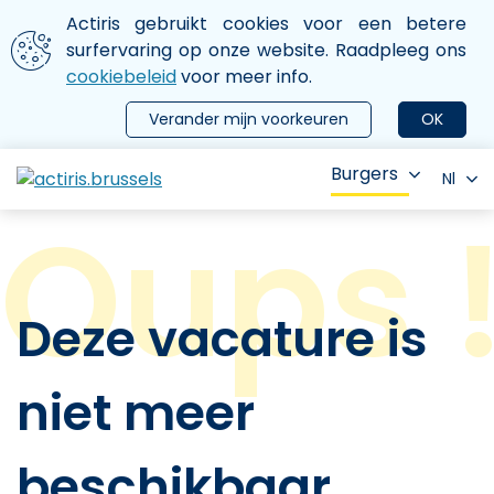
Aller au contenu principal
We gebruiken cookies
Actiris gebruikt cookies voor een betere
ermer le menu
surfervaring op onze website. Raadpleeg ons
cookiebeleid
voor meer info.
Verander mijn voorkeuren
OK
Burgers
Nl
Deze vacature is
niet meer
beschikbaar.