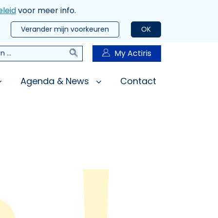
leid
voor meer info.
Verander mijn voorkeuren
OK
Zoeken
My Actiris
n
Agenda & News
Contact