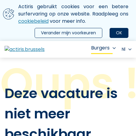
Aller au contenu principal
We gebruiken cookies
Actiris gebruikt cookies voor een betere
ermer le menu
surfervaring op onze website. Raadpleeg ons
cookiebeleid
voor meer info.
Verander mijn voorkeuren
OK
Burgers
Nl
Deze vacature is
niet meer
beschikbaar.