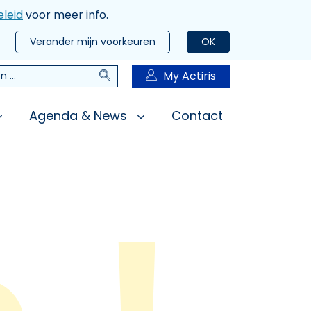
leid
voor meer info.
Verander mijn voorkeuren
OK
Zoeken
My Actiris
n
Agenda & News
Contact