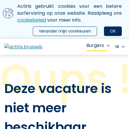
Aller au contenu principal
We gebruiken cookies
Actiris gebruikt cookies voor een betere
ermer le menu
surfervaring op onze website. Raadpleeg ons
cookiebeleid
voor meer info.
Verander mijn voorkeuren
OK
Burgers
Nl
Deze vacature is
niet meer
beschikbaar.