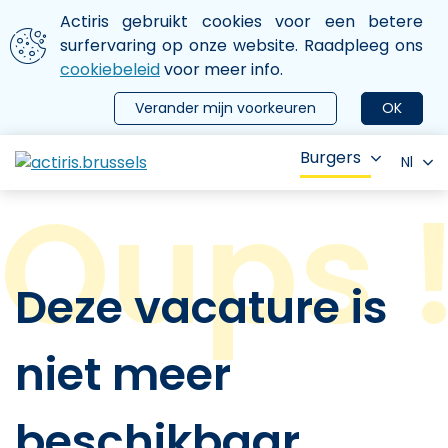
Aller au contenu principal
We gebruiken cookies
Actiris gebruikt cookies voor een betere
ermer le menu
surfervaring op onze website. Raadpleeg ons
cookiebeleid
voor meer info.
Verander mijn voorkeuren
OK
Burgers
Nl
Deze vacature is
niet meer
beschikbaar.