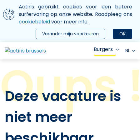
Aller au contenu principal
We gebruiken cookies
Actiris gebruikt cookies voor een betere
ermer le menu
surfervaring op onze website. Raadpleeg ons
cookiebeleid
voor meer info.
Verander mijn voorkeuren
OK
Burgers
Nl
Deze vacature is
niet meer
beschikbaar.