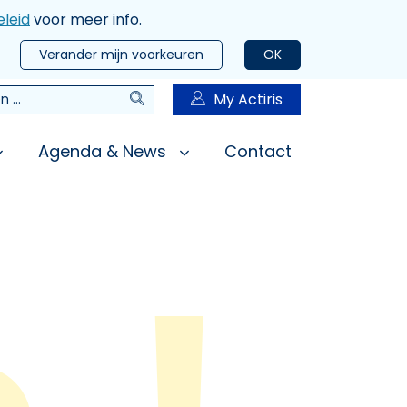
leid
voor meer info.
Verander mijn voorkeuren
OK
Zoeken
My Actiris
n
Agenda & News
Contact