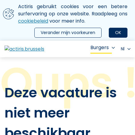
Aller au contenu principal
We gebruiken cookies
Actiris gebruikt cookies voor een betere
ermer le menu
surfervaring op onze website. Raadpleeg ons
cookiebeleid
voor meer info.
Verander mijn voorkeuren
OK
Burgers
Nl
Deze vacature is
niet meer
beschikbaar.