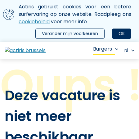
Aller au contenu principal
We gebruiken cookies
Actiris gebruikt cookies voor een betere
ermer le menu
surfervaring op onze website. Raadpleeg ons
cookiebeleid
voor meer info.
Verander mijn voorkeuren
OK
Burgers
Nl
Deze vacature is
niet meer
beschikbaar.