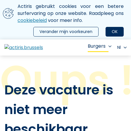
Aller au contenu principal
We gebruiken cookies
Actiris gebruikt cookies voor een betere
ermer le menu
surfervaring op onze website. Raadpleeg ons
cookiebeleid
voor meer info.
Verander mijn voorkeuren
OK
Burgers
Nl
Deze vacature is
niet meer
beschikbaar.