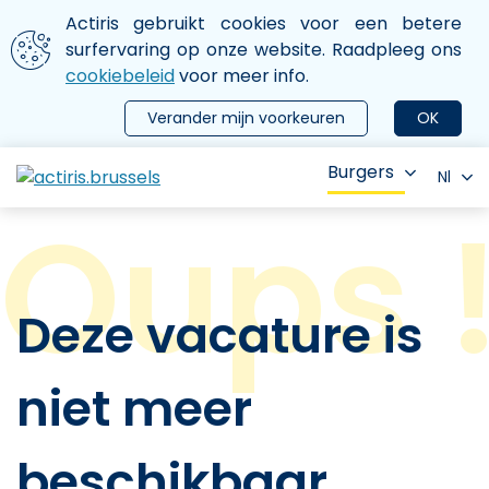
Aller au contenu principal
We gebruiken cookies
Actiris gebruikt cookies voor een betere
ermer le menu
surfervaring op onze website. Raadpleeg ons
cookiebeleid
voor meer info.
Verander mijn voorkeuren
OK
Burgers
Nl
Deze vacature is
niet meer
beschikbaar.