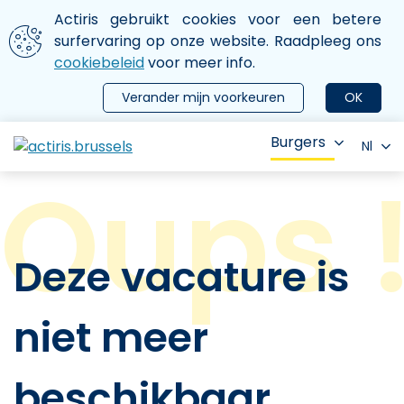
Aller au contenu principal
We gebruiken cookies
Actiris gebruikt cookies voor een betere
ermer le menu
surfervaring op onze website. Raadpleeg ons
cookiebeleid
voor meer info.
Verander mijn voorkeuren
OK
Burgers
Nl
Deze vacature is
niet meer
beschikbaar.