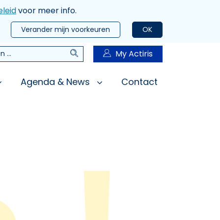
leid
voor meer info.
Verander mijn voorkeuren
OK
Zoeken
My Actiris
n
Agenda & News
Contact