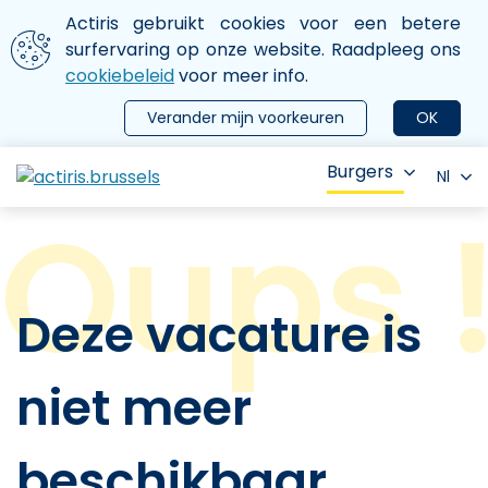
Aller au contenu principal
We gebruiken cookies
Actiris gebruikt cookies voor een betere
ermer le menu
surfervaring op onze website. Raadpleeg ons
cookiebeleid
voor meer info.
Verander mijn voorkeuren
OK
Burgers
Nl
Deze vacature is
niet meer
beschikbaar.