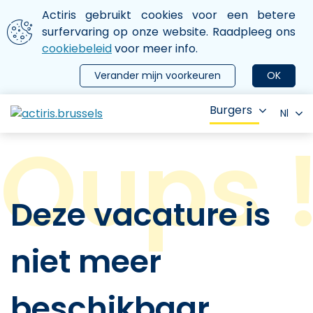
Aller au contenu principal
We gebruiken cookies
Actiris gebruikt cookies voor een betere
ermer le menu
surfervaring op onze website. Raadpleeg ons
cookiebeleid
voor meer info.
Verander mijn voorkeuren
OK
Burgers
Nl
Deze vacature is
niet meer
beschikbaar.