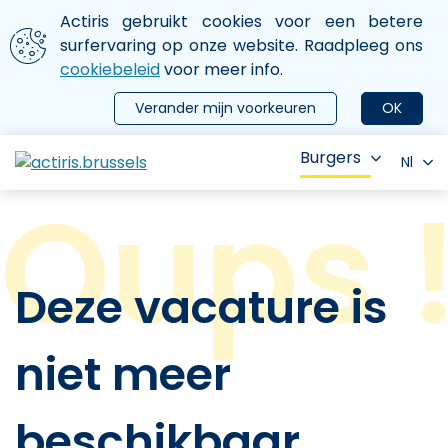
Aller au contenu principal
We gebruiken cookies
Actiris gebruikt cookies voor een betere
ermer le menu
surfervaring op onze website. Raadpleeg ons
cookiebeleid
voor meer info.
Verander mijn voorkeuren
OK
Burgers
Nl
Deze vacature is
niet meer
beschikbaar.