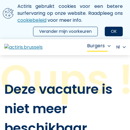
Aller au contenu principal
We gebruiken cookies
Actiris gebruikt cookies voor een betere
ermer le menu
surfervaring op onze website. Raadpleeg ons
cookiebeleid
voor meer info.
Verander mijn voorkeuren
OK
Burgers
Nl
Deze vacature is
niet meer
beschikbaar.