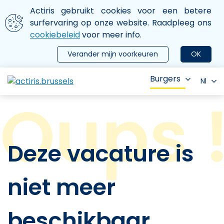
Aller au contenu principal
We gebruiken cookies
Actiris gebruikt cookies voor een betere
ermer le menu
surfervaring op onze website. Raadpleeg ons
cookiebeleid
voor meer info.
Verander mijn voorkeuren
OK
Burgers
Nl
Deze vacature is
niet meer
beschikbaar.