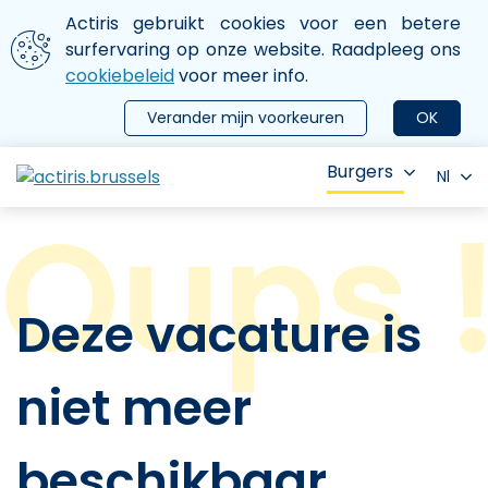
Aller au contenu principal
We gebruiken cookies
Actiris gebruikt cookies voor een betere
ermer le menu
surfervaring op onze website. Raadpleeg ons
cookiebeleid
voor meer info.
Verander mijn voorkeuren
OK
Burgers
Nl
Deze vacature is
niet meer
beschikbaar.