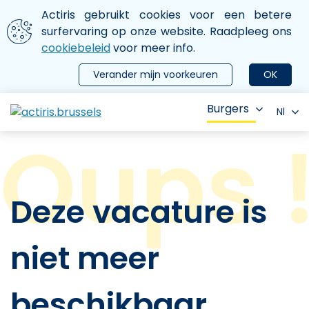
Aller au contenu principal
We gebruiken cookies
Actiris gebruikt cookies voor een betere
ermer le menu
surfervaring op onze website. Raadpleeg ons
cookiebeleid
voor meer info.
Verander mijn voorkeuren
OK
Burgers
Nl
Deze vacature is
niet meer
beschikbaar.