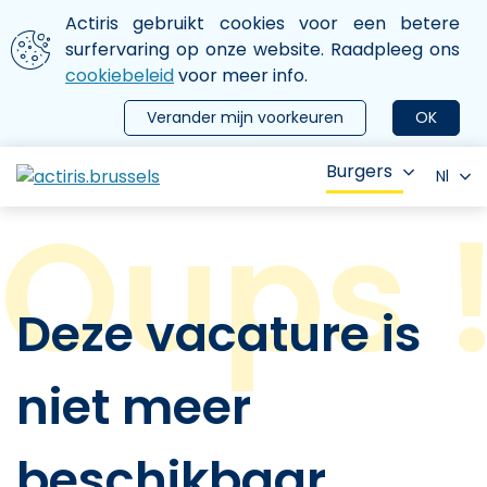
Aller au contenu principal
We gebruiken cookies
Actiris gebruikt cookies voor een betere
ermer le menu
surfervaring op onze website. Raadpleeg ons
cookiebeleid
voor meer info.
Verander mijn voorkeuren
OK
Burgers
Nl
Deze vacature is
niet meer
beschikbaar.