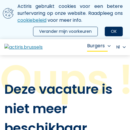
Aller au contenu principal
We gebruiken cookies
Actiris gebruikt cookies voor een betere
ermer le menu
surfervaring op onze website. Raadpleeg ons
cookiebeleid
voor meer info.
Verander mijn voorkeuren
OK
Burgers
Nl
Deze vacature is
niet meer
beschikbaar.