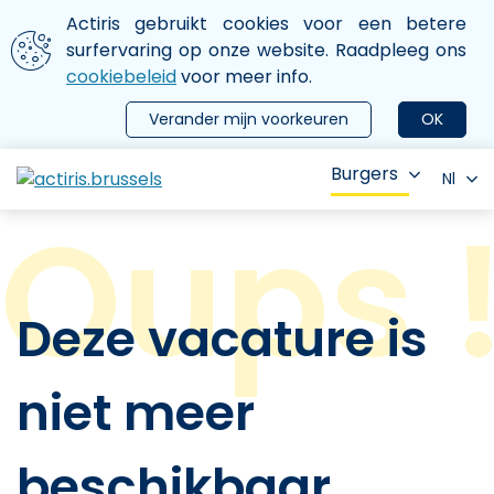
Aller au contenu principal
We gebruiken cookies
Actiris gebruikt cookies voor een betere
ermer le menu
surfervaring op onze website. Raadpleeg ons
cookiebeleid
voor meer info.
Verander mijn voorkeuren
OK
Burgers
Nl
Deze vacature is
niet meer
beschikbaar.