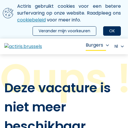
Aller au contenu principal
We gebruiken cookies
Actiris gebruikt cookies voor een betere
ermer le menu
surfervaring op onze website. Raadpleeg ons
cookiebeleid
voor meer info.
Verander mijn voorkeuren
OK
Burgers
Nl
Deze vacature is
niet meer
beschikbaar.