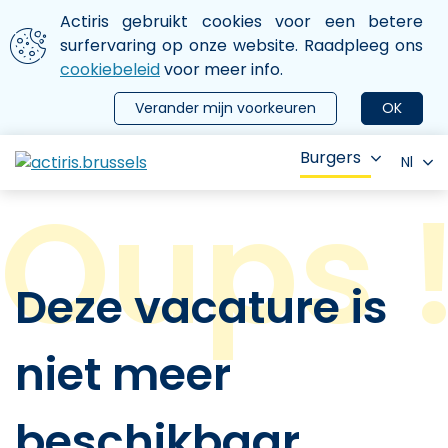
Aller au contenu principal
We gebruiken cookies
Actiris gebruikt cookies voor een betere
ermer le menu
surfervaring op onze website. Raadpleeg ons
cookiebeleid
voor meer info.
Verander mijn voorkeuren
OK
Burgers
Nl
Deze vacature is
niet meer
beschikbaar.