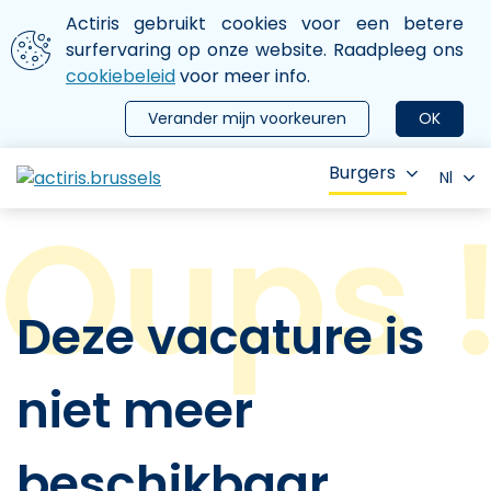
Aller au contenu principal
We gebruiken cookies
Actiris gebruikt cookies voor een betere
ermer le menu
surfervaring op onze website. Raadpleeg ons
cookiebeleid
voor meer info.
Verander mijn voorkeuren
OK
Burgers
Nl
Deze vacature is
niet meer
beschikbaar.