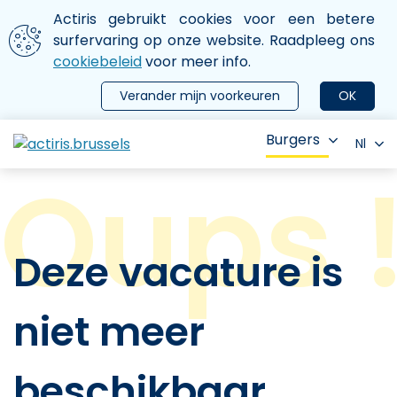
Aller au contenu principal
We gebruiken cookies
Actiris gebruikt cookies voor een betere
ermer le menu
surfervaring op onze website. Raadpleeg ons
cookiebeleid
voor meer info.
Verander mijn voorkeuren
OK
Burgers
Nl
Deze vacature is
niet meer
beschikbaar.