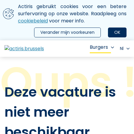
Aller au contenu principal
We gebruiken cookies
Actiris gebruikt cookies voor een betere
ermer le menu
surfervaring op onze website. Raadpleeg ons
cookiebeleid
voor meer info.
Verander mijn voorkeuren
OK
Burgers
Nl
Deze vacature is
niet meer
beschikbaar.