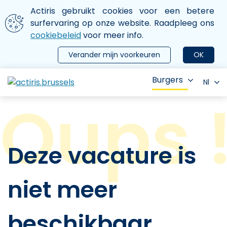
Aller au contenu principal
We gebruiken cookies
Actiris gebruikt cookies voor een betere
ermer le menu
surfervaring op onze website. Raadpleeg ons
cookiebeleid
voor meer info.
Verander mijn voorkeuren
OK
Burgers
Nl
Deze vacature is
niet meer
beschikbaar.