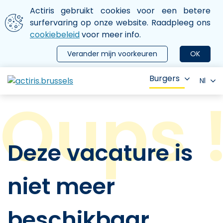
Aller au contenu principal
We gebruiken cookies
Actiris gebruikt cookies voor een betere
ermer le menu
surfervaring op onze website. Raadpleeg ons
cookiebeleid
voor meer info.
Verander mijn voorkeuren
OK
Burgers
Nl
Deze vacature is
niet meer
beschikbaar.