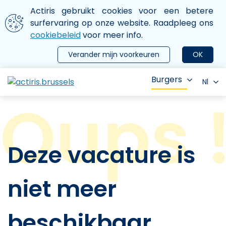
Aller au contenu principal
We gebruiken cookies
Actiris gebruikt cookies voor een betere
ermer le menu
surfervaring op onze website. Raadpleeg ons
cookiebeleid
voor meer info.
Verander mijn voorkeuren
OK
Burgers
Nl
Deze vacature is
niet meer
beschikbaar.