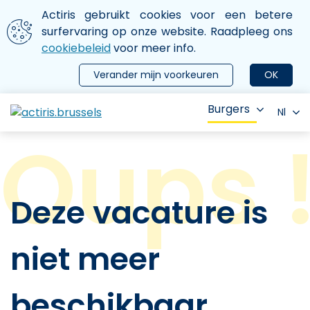
Aller au contenu principal
We gebruiken cookies
Actiris gebruikt cookies voor een betere
ermer le menu
surfervaring op onze website. Raadpleeg ons
cookiebeleid
voor meer info.
Verander mijn voorkeuren
OK
Burgers
Nl
Deze vacature is
niet meer
beschikbaar.