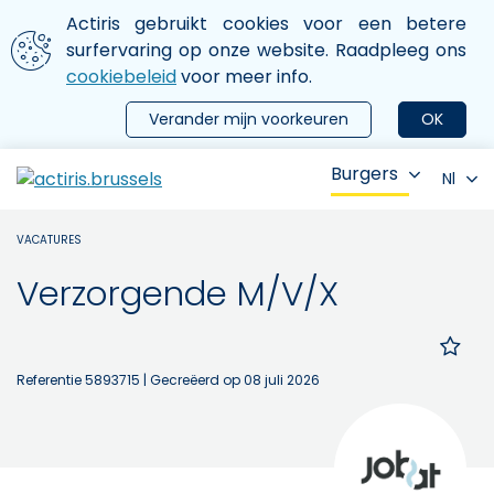
Aller au contenu principal
We gebruiken cookies
Actiris gebruikt cookies voor een betere
ermer le menu
surfervaring op onze website. Raadpleeg ons
cookiebeleid
voor meer info.
Verander mijn voorkeuren
OK
Burgers
Nl
VACATURES
Verzorgende M/V/X
Referentie 5893715
| Gecreëerd op 08 juli 2026