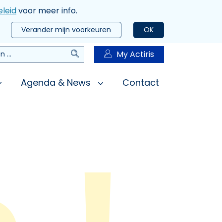
leid
voor meer info.
Verander mijn voorkeuren
OK
Zoeken
My Actiris
n
Agenda & News
Contact