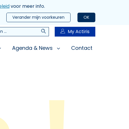
leid
voor meer info.
Verander mijn voorkeuren
OK
Zoeken
My Actiris
n
Agenda & News
Contact