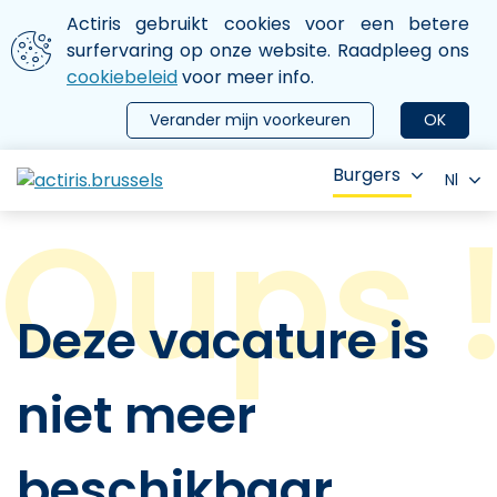
Aller au contenu principal
We gebruiken cookies
Actiris gebruikt cookies voor een betere
ermer le menu
surfervaring op onze website. Raadpleeg ons
cookiebeleid
voor meer info.
Verander mijn voorkeuren
OK
Burgers
Nl
Deze vacature is
niet meer
beschikbaar.