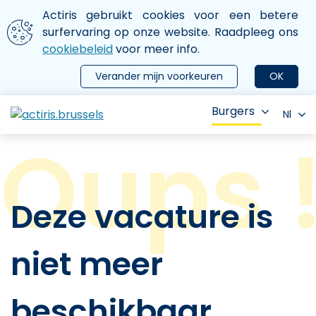
Aller au contenu principal
We gebruiken cookies
Actiris gebruikt cookies voor een betere
ermer le menu
surfervaring op onze website. Raadpleeg ons
cookiebeleid
voor meer info.
Verander mijn voorkeuren
OK
Burgers
Nl
Deze vacature is
niet meer
beschikbaar.