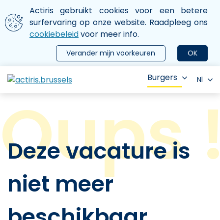
Aller au contenu principal
We gebruiken cookies
Actiris gebruikt cookies voor een betere
ermer le menu
surfervaring op onze website. Raadpleeg ons
cookiebeleid
voor meer info.
Verander mijn voorkeuren
OK
Burgers
Nl
Deze vacature is
niet meer
beschikbaar.