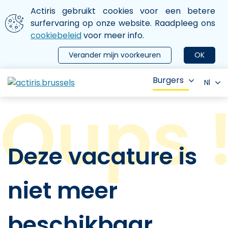
Aller au contenu principal
We gebruiken cookies
Actiris gebruikt cookies voor een betere
ermer le menu
surfervaring op onze website. Raadpleeg ons
cookiebeleid
voor meer info.
Verander mijn voorkeuren
OK
Burgers
Nl
Deze vacature is
niet meer
beschikbaar.