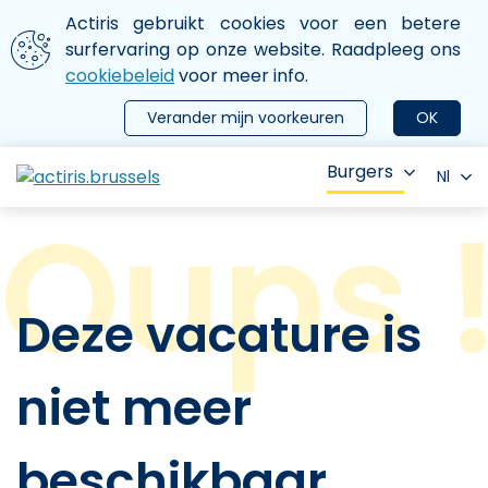
Aller au contenu principal
We gebruiken cookies
Actiris gebruikt cookies voor een betere
ermer le menu
surfervaring op onze website. Raadpleeg ons
cookiebeleid
voor meer info.
Verander mijn voorkeuren
OK
Burgers
Nl
Deze vacature is
niet meer
beschikbaar.