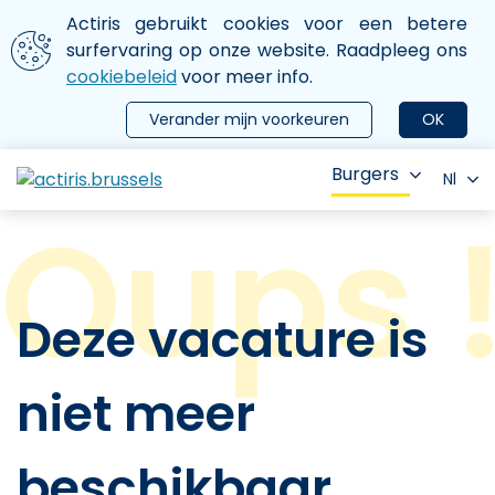
Aller au contenu principal
We gebruiken cookies
Actiris gebruikt cookies voor een betere
ermer le menu
surfervaring op onze website. Raadpleeg ons
cookiebeleid
voor meer info.
Verander mijn voorkeuren
OK
Burgers
Nl
Deze vacature is
niet meer
beschikbaar.