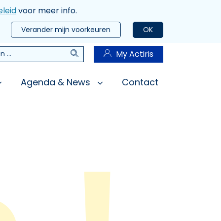
leid
voor meer info.
Verander mijn voorkeuren
OK
Zoeken
My Actiris
n
Agenda & News
Contact