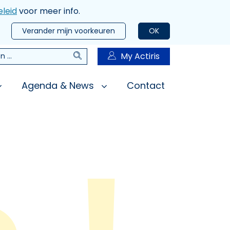
leid
voor meer info.
Verander mijn voorkeuren
OK
Zoeken
My Actiris
n
Agenda & News
Contact