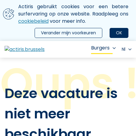
Aller au contenu principal
We gebruiken cookies
Actiris gebruikt cookies voor een betere
ermer le menu
surfervaring op onze website. Raadpleeg ons
cookiebeleid
voor meer info.
Verander mijn voorkeuren
OK
Burgers
Nl
Deze vacature is
niet meer
beschikbaar.