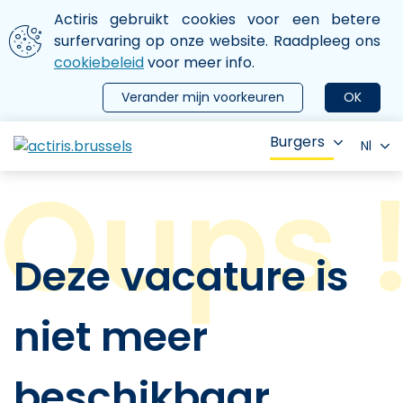
Aller au contenu principal
We gebruiken cookies
Actiris gebruikt cookies voor een betere
ermer le menu
surfervaring op onze website. Raadpleeg ons
cookiebeleid
voor meer info.
Verander mijn voorkeuren
OK
Burgers
Nl
Deze vacature is
niet meer
beschikbaar.