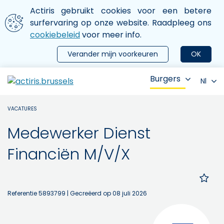
Aller au contenu principal
We gebruiken cookies
Actiris gebruikt cookies voor een betere
ermer le menu
surfervaring op onze website. Raadpleeg ons
cookiebeleid
voor meer info.
Verander mijn voorkeuren
OK
Burgers
Nl
VACATURES
Medewerker Dienst
Financiën M/V/X
Referentie 5893799
| Gecreëerd op 08 juli 2026