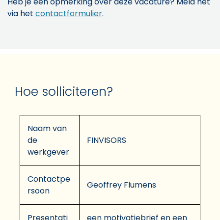
Heb je een opmerking over deze vacature? Meld het
via het
contactformulier
.
Hoe solliciteren?
Naam van
de
FINVISORS
werkgever
Contactpe
Geoffrey Flumens
rsoon
Presentati
een motivatiebrief en een